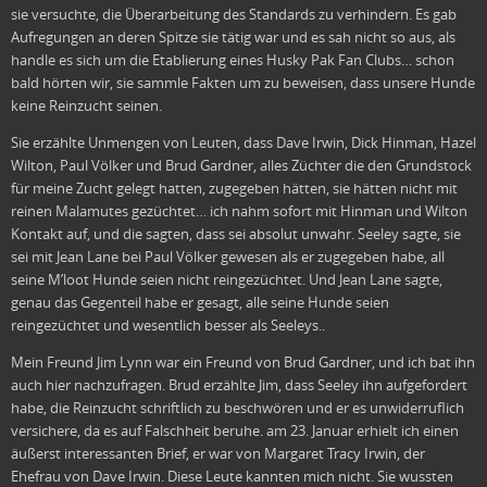
sie versuchte, die Überarbeitung des Standards zu verhindern. Es gab
Aufregungen an deren Spitze sie tätig war und es sah nicht so aus, als
handle es sich um die Etablierung eines Husky Pak Fan Clubs… schon
bald hörten wir, sie sammle Fakten um zu beweisen, dass unsere Hunde
keine Reinzucht seinen.
Sie erzählte Unmengen von Leuten, dass Dave Irwin, Dick Hinman, Hazel
Wilton, Paul Völker und Brud Gardner, alles Züchter die den Grundstock
für meine Zucht gelegt hatten, zugegeben hätten, sie hätten nicht mit
reinen Malamutes gezüchtet… ich nahm sofort mit Hinman und Wilton
Kontakt auf, und die sagten, dass sei absolut unwahr. Seeley sagte, sie
sei mit Jean Lane bei Paul Völker gewesen als er zugegeben habe, all
seine M’loot Hunde seien nicht reingezüchtet. Und Jean Lane sagte,
genau das Gegenteil habe er gesagt, alle seine Hunde seien
reingezüchtet und wesentlich besser als Seeleys..
Mein Freund Jim Lynn war ein Freund von Brud Gardner, und ich bat ihn
auch hier nachzufragen. Brud erzählte Jim, dass Seeley ihn aufgefordert
habe, die Reinzucht schriftlich zu beschwören und er es unwiderruflich
versichere, da es auf Falschheit beruhe. am 23. Januar erhielt ich einen
äußerst interessanten Brief, er war von Margaret Tracy Irwin, der
Ehefrau von Dave Irwin. Diese Leute kannten mich nicht. Sie wussten