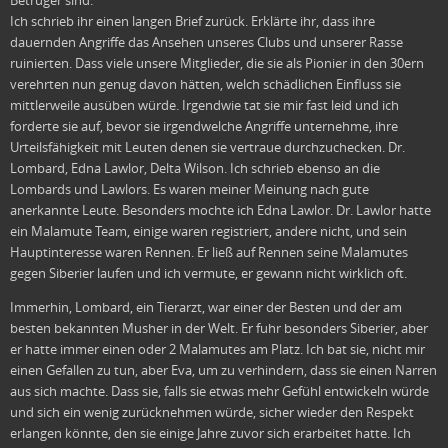
Betrüger sind.
Ich schrieb ihr einen langen Brief zurück. Erklärte ihr, dass ihre
dauernden Angriffe das Ansehen unseres Clubs und unserer Rasse
ruinierten. Dass viele unsere Mitglieder, die sie als Pionier in den 30ern
verehrten nun genug davon hätten, welch schädlichen Einfluss sie
mittlerweile ausüben würde. Irgendwie tat sie mir fast leid und ich
forderte sie auf, bevor sie irgendwelche Angriffe unternehme, ihre
Urteilsfähigkeit mit Leuten denen sie vertraue durchzuchecken. Dr.
Lombard, Edna Lawlor, Delta Wilson. Ich schrieb ebenso an die
Lombards und Lawlors. Es waren meiner Meinung nach gute
anerkannte Leute. Besonders mochte ich Edna Lawlor. Dr. Lawlor hatte
ein Malamute Team, einige waren registriert, andere nicht, und sein
Hauptinteresse waren Rennen. Er ließ auf Rennen seine Malamutes
gegen Siberier laufen und ich vermute, er gewann nicht wirklich oft.
Immerhin, Lombard, ein Tierarzt, war einer der Besten und der am
besten bekannten Musher in der Welt. Er fuhr besonders Siberier, aber
er hatte immer einen oder 2 Malamutes am Platz. Ich bat sie, nicht mir
einen Gefallen zu tun, aber Eva, um zu verhindern, dass sie einen Narren
aus sich machte. Dass sie, falls sie etwas mehr Gefühl entwickeln würde
und sich ein wenig zurücknehmen würde, sicher wieder den Respekt
erlangen könnte, den sie einige Jahre zuvor sich erarbeitet hatte. Ich