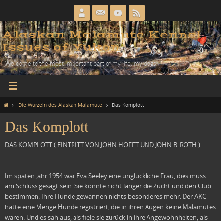
Zum
Inhalt
springen
Alaskan Malamute Kennel
Issues of Yukon
Welcome to the most important part of my life, my dogs!
Home
Die Wurzeln des Alaskan Malamute
Das Komplott
Das Komplott
DAS KOMPLOTT ( EINTRITT VON JOHN HOFFT UND JOHN B. ROTH )
Im späten Jahr 1954 war Eva Seeley eine unglückliche Frau, dies muss
am Schluss gesagt sein. Sie konnte nicht länger die Zucht und den Club
bestimmen. Ihre Hunde gewannen nichts besonderes mehr. Der AKC
hatte eine Menge Hunde registriert, die in ihren Augen keine Malamutes
waren. Und es sah aus, als fiele sie zurück in ihre Angewohnheiten, als