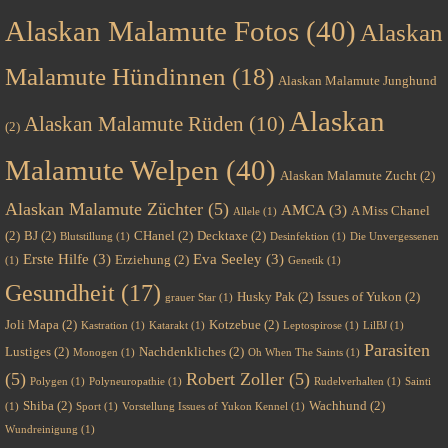
Alaskan Malamute Fotos
(40)
Alaskan
Malamute Hündinnen
(18)
Alaskan Malamute Junghund
Alaskan
Alaskan Malamute Rüden
(10)
(2)
Malamute Welpen
(40)
Alaskan Malamute Zucht
(2)
Alaskan Malamute Züchter
(5)
AMCA
(3)
A Miss Chanel
Allele
(1)
(2)
BJ
(2)
CHanel
(2)
Decktaxe
(2)
Blutstillung
(1)
Desinfektion
(1)
Die Unvergessenen
Erste Hilfe
(3)
Eva Seeley
(3)
Erziehung
(2)
(1)
Genetik
(1)
Gesundheit
(17)
Husky Pak
(2)
Issues of Yukon
(2)
grauer Star
(1)
Joli Mapa
(2)
Kotzebue
(2)
Kastration
(1)
Katarakt
(1)
Leptospirose
(1)
LilBJ
(1)
Parasiten
Lustiges
(2)
Nachdenkliches
(2)
Monogen
(1)
Oh When The Saints
(1)
(5)
Robert Zoller
(5)
Polygen
(1)
Polyneuropathie
(1)
Rudelverhalten
(1)
Sainti
Shiba
(2)
Wachhund
(2)
(1)
Sport
(1)
Vorstellung Issues of Yukon Kennel
(1)
Wundreinigung
(1)