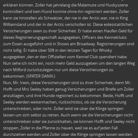
erklären können. Zoller hat jahrelang die Malamute und Huskyszene
kontrolliert und kein Hund konnte ohne ihn registriert werden. Zoller
kann sie hinstellen als Schwätzer, der nie in der Arctic war, nie in King
Williamsland und der in der Arctic verschollen ist. Diese eidesstattlichen
Versicherungen seien zu ihrer Sicherheit. Er habe einen Haufen Geld für
dieses Registrierungsgeschäft ausgegeben, Officers des Kennelclubs
zum Essen ausgeführt und in Shows am Broadway. Registrierungen sind
nicht billig. Er habe über 50$ in den letzten Tagen für Whisky
ausgegeben ,den er den Offiziellen vom Kennel Club spendiert habe.
Nun sehe ich nicht ein, noch mehr Geld auszugeben um den langen Weg
nach Milford zurückzulegen nur um diese Versicherungen zu
bekommen. (SPÄTER DANN:)
Nun, Mr. Irwin, diese Versicherungen sind zu ihrer Sicherheit, denn Mr.
Hofft und Mrs Seeley haben genug Versicherungen und Briefe um Zoller
anzuklagen, und ihre Hunde registriert zu bekommen. Beide, Hofft und
Seeley werden weitermachen, rücksichtslos, ob sie die Versicherung
unterschreiben, oder nicht. Zoller wird sie über die Klinge springen
lassen um sich selbst zu retten. Auch wenn sie die Versicherungen nicht
unterschreiben oder sie zurückhalten, sie können Hofft und Seeley nicht
stoppen, Zoller in die Pfanne zu hauen, weil sie es auf jeden Fall
durchziehen werden und Zoller über die Klinge springen lassen werden.