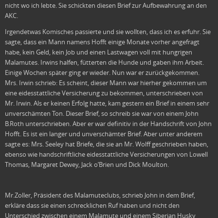
nicht wo ich lebte. Sie schickten diesen Brief zur Aufbewahrung an den
AKC.
Irgendetwas Komisches passierte und sie wollten, dass ich es erfuhr. Sie
sagte, dass ein Mann namens Hofft einige Monate vorher angefragt
habe, kein Geld, kein Job und einen Lastwagen voll mit hungrigen
Malamutes. Irwins halfen, fütterten die Hunde und gaben ihm Arbeit.
Einige Wochen später ging er wieder. Nun war er zurückgekommen.
Mrs. Irwin schrieb: Es scheint, dieser Mann war hierher gekommen um
eine eidesstattliche Versicherung zu bekommen, unterschrieben von
Mr. Irwin. Als er keinen Erfolg hatte, kam gestern ein Brief in einem sehr
unverschämten Ton. Dieser Brief, so schreib sie war von einem John
B.Roth unterschrieben. Aber er war definitiv in der Handschrift von John
Hofft. Es ist ein langer und unverschämter Brief. Aber unter anderem
sagte es: Mrs. Seeley hat Briefe, die sie an Mr. Wolff geschrieben haben,
ebenso wie handschriftliche eidesstattliche Versicherungen von Lowell
Thomas, Margaret Dewey, Jack o’Brien und Dick Moulton.
Mr.Zoller, Präsident des Malamuteclubs, schrieb John in dem Brief,
erkläre dass sie einen schrecklichen Ruf haben und nicht den
Unterschied zwischen einem Malamute und einem Siberian Husky