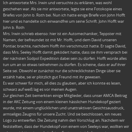
Ich antwortete Mrs .Irwin und versuchte zu erklären, was wohl
geschehen war. Als sie mir antwortete, legte sie eine Fotokopie eines
Briefes von John b. Roth bei. Nun ich hatte einige Briefe von John Hofft
hier und es handelte sich einwandfrei um seine Schrift. John Hofft war
John b. Roth
Mrs. Irwin schrieb ebenso: hier ist ein Automechaniker, Teppster mit
Namen, der befreundet ist mit Mr. Hofft, und dem David unseren
Pontiac brachte, nachdem Hofft ihn verschmutzt hatte. Er sagte David,
dass Mrs. Seeley Hofft damit geködert hatte, dass sie ihm versprach bei
der nächsten Südpol Expedition dabei sein zu dürfen. Hofft würde alles
tun um an so etwas teilnehmen zu dürfen. Es scheine, dass er auf ihrer
Seite sei. Obwohl er zunächst nur die schrecklichsten Dinge über sie
erzählt habe, sei er plötzlich gut Freund mit ihr gewesen.
Es war schwer für mich, all dies zu glauben, aber ich konnte es lesen,
schwarz auf weiß lag es vor meinen Augen.
Zur gleichen Zeit bemerkten einige Mitglieder, dass unser AMCA Beitrag
in der AKC Zeitung von einem kleinen hässlichen Hundekopf geziert
wurde, mit einem unglücklichen und unattraktiven Gesichtsausdruck,
armseliges Zeugnis für unsere Zucht. Und sie beschlossen, ein neues
Logo zu entwerfen. Die Zeitung nahm den Vorschlug an. Nachdem wir
feststellten, dass der Hundekopf von einem von Seeleys war, wollten wir