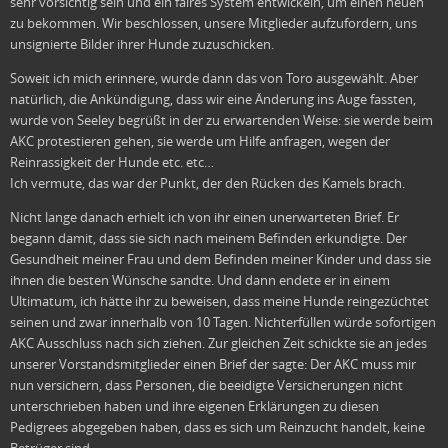
sehr vorsichtig sein und ein faires System entwickeln, um einen neuen
zu bekommen. Wir beschlossen, unsere Mitglieder aufzufordern, uns
unsignierte Bilder ihrer Hunde zuzuschicken.
Soweit ich mich erinnere, wurde dann das von Toro ausgewählt. Aber
natürlich, die Ankündigung, dass wir eine Änderung ins Auge fassten,
wurde von Seeley begrüßt in der zu erwartenden Weise: sie werde beim
AKC protestieren gehen, sie werde um Hilfe anfragen, wegen der
Reinrassigkeit der Hunde etc. etc…
Ich vermute, das war der Punkt, der den Rücken des Kamels brach.
Nicht lange danach erhielt ich von ihr einen unerwarteten Brief. Er
begann damit, dass sie sich nach meinem Befinden erkundigte. Der
Gesundheit meiner Frau und dem Befinden meiner Kinder und dass sie
ihnen die besten Wünsche sandte. Und dann endete er in einem
Ultimatum, ich hätte ihr zu beweisen, dass meine Hunde reingezüchtet
seinen und zwar innerhalb von 10 Tagen. Nichterfüllen würde sofortigen
AKC Ausschluss nach sich ziehen. Zur gleichen Zeit schickte sie an jedes
unserer Vorstandsmitglieder einen Brief der sagte: Der AKC muss mir
nun versichern, dass Personen, die beeidigte Versicherungen nicht
unterschrieben haben und ihre eigenen Erklärungen zu diesen
Pedigrees abgegeben haben, dass es sich um Reinzucht handelt, keine