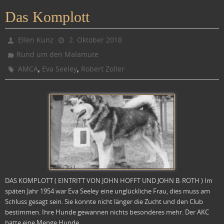
Das Komplott
Ellen Kunz
2. Oktober 2018
Rund um den Malamute
,
,
AMCA
Eva Seeley
Robert Zoller
DAS KOMPLOTT ( EINTRITT VON JOHN HOFFT UND JOHN B. ROTH ) Im
späten Jahr 1954 war Eva Seeley eine unglückliche Frau, dies muss am
Schluss gesagt sein. Sie konnte nicht länger die Zucht und den Club
bestimmen. Ihre Hunde gewannen nichts besonderes mehr. Der AKC
hatte eine Menge Hunde…