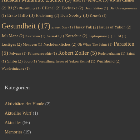
AMCA
(3)
A Miss Chanel
Allele
(1)
(2)
BJ
(2)
CHanel
(2)
Decktaxe
(2)
Blutstillung
(1)
Desinfektion
(1)
Die Unvergessenen
Erste Hilfe
(3)
Eva Seeley
(3)
Erziehung
(2)
(1)
Genetik
(1)
Gesundheit
(17)
Husky Pak
(2)
Issues of Yukon
(2)
grauer Star
(1)
Joli Mapa
(2)
Kotzebue
(2)
Kastration
(1)
Katarakt
(1)
Leptospirose
(1)
LilBJ
(1)
Parasiten
Lustiges
(2)
Nachdenkliches
(2)
Monogen
(1)
Oh When The Saints
(1)
(5)
Robert Zoller
(5)
Polygen
(1)
Polyneuropathie
(1)
Rudelverhalten
(1)
Sainti
Shiba
(2)
Wachhund
(2)
(1)
Sport
(1)
Vorstellung Issues of Yukon Kennel
(1)
Wundreinigung
(1)
Kategorien
Aktivitäten der Hunde
(2)
Aktueller Wurf
(1)
Aktuelles
(56)
Memories
(19)