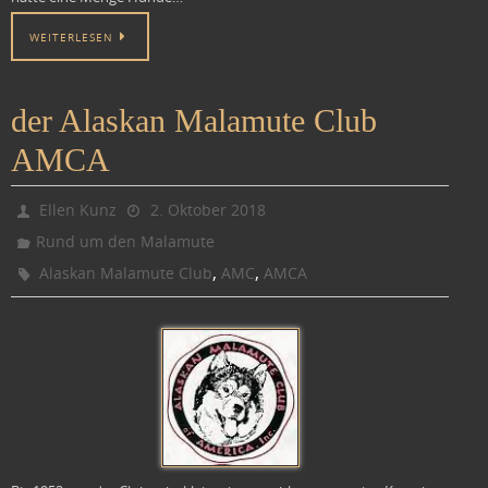
WEITERLESEN
der Alaskan Malamute Club
AMCA
Ellen Kunz
2. Oktober 2018
Rund um den Malamute
,
,
Alaskan Malamute Club
AMC
AMCA