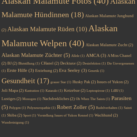
Alaskan Malamute Fotos
(40)
Alaskan
Malamute Hündinnen
(18)
Alaskan Malamute Junghund
Alaskan
Alaskan Malamute Rüden
(10)
(2)
Malamute Welpen
(40)
Alaskan Malamute Zucht
(2)
Alaskan Malamute Züchter
(5)
AMCA
(3)
A Miss Chanel
Allele
(1)
(2)
BJ
(2)
CHanel
(2)
Decktaxe
(2)
Blutstillung
(1)
Desinfektion
(1)
Die Unvergessenen
Erste Hilfe
(3)
Eva Seeley
(3)
Erziehung
(2)
(1)
Genetik
(1)
Gesundheit
(17)
Husky Pak
(2)
Issues of Yukon
(2)
grauer Star
(1)
Joli Mapa
(2)
Kotzebue
(2)
Kastration
(1)
Katarakt
(1)
Leptospirose
(1)
LilBJ
(1)
Parasiten
Lustiges
(2)
Nachdenkliches
(2)
Monogen
(1)
Oh When The Saints
(1)
(5)
Robert Zoller
(5)
Polygen
(1)
Polyneuropathie
(1)
Rudelverhalten
(1)
Sainti
Shiba
(2)
Wachhund
(2)
(1)
Sport
(1)
Vorstellung Issues of Yukon Kennel
(1)
Wundreinigung
(1)