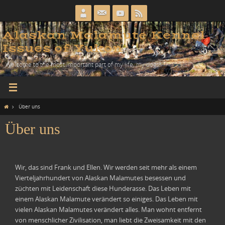
Zum
Inhalt
springen
Alaskan Malamute Kennel
Issues of Yukon
Welcome to the most important part of my life, my dogs!
Home
Über uns
Über uns
Wir, das sind Frank und Ellen. Wir werden seit mehr als einem
Vierteljahrhundert von Alaskan Malamutes besessen und
züchten mit Leidenschaft diese Hunderasse. Das Leben mit
einem Alaskan Malamute verändert so einiges. Das Leben mit
vielen Alaskan Malamutes verändert alles. Man wohnt entfernt
von menschlicher Zivilisation, man liebt die Zweisamkeit mit den