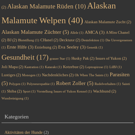
Alaskan
Alaskan Malamute Rüden
(10)
(2)
Malamute Welpen
(40)
Alaskan Malamute Zucht
(2)
Alaskan Malamute Züchter
(5)
AMCA
(3)
A Miss Chanel
Allele
(1)
(2)
BJ
(2)
CHanel
(2)
Decktaxe
(2)
Blutstillung
(1)
Desinfektion
(1)
Die Unvergessenen
Erste Hilfe
(3)
Eva Seeley
(3)
Erziehung
(2)
(1)
Genetik
(1)
Gesundheit
(17)
Husky Pak
(2)
Issues of Yukon
(2)
grauer Star
(1)
Joli Mapa
(2)
Kotzebue
(2)
Kastration
(1)
Katarakt
(1)
Leptospirose
(1)
LilBJ
(1)
Parasiten
Lustiges
(2)
Nachdenkliches
(2)
Monogen
(1)
Oh When The Saints
(1)
(5)
Robert Zoller
(5)
Polygen
(1)
Polyneuropathie
(1)
Rudelverhalten
(1)
Sainti
Shiba
(2)
Wachhund
(2)
(1)
Sport
(1)
Vorstellung Issues of Yukon Kennel
(1)
Wundreinigung
(1)
Kategorien
Aktivitäten der Hunde
(2)