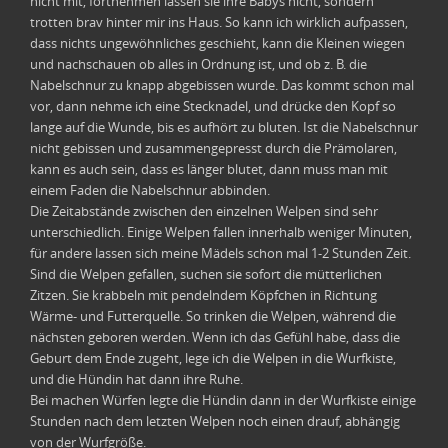
nicht mit, fortnehmen lassen sie ihre Babys nicht, sondern
trotten brav hinter mir ins Haus. So kann ich wirklich aufpassen,
dass nichts ungewöhnliches geschieht, kann die Kleinen wiegen
und nachschauen ob alles in Ordnung ist, und ob z. B. die
Nabelschnur zu knapp abgebissen wurde. Das kommt schon mal
vor, dann nehme ich eine Stecknadel, und drücke den Kopf so
lange auf die Wunde, bis es aufhört zu bluten. Ist die Nabelschnur
nicht gebissen und zusammengepresst durch die Prämolaren,
kann es auch sein, dass es länger blutet, dann muss man mit
einem Faden die Nabelschnur abbinden.
Die Zeitabstände zwischen den einzelnen Welpen sind sehr
unterschiedlich. Einige Welpen fallen innerhalb weniger Minuten,
für andere lassen sich meine Mädels schon mal 1-2 Stunden Zeit.
Sind die Welpen gefallen, suchen sie sofort die mütterlichen
Zitzen. Sie krabbeln mit pendelndem Köpfchen in Richtung
Wärme- und Futterquelle. So trinken die Welpen, während die
nächsten geboren werden. Wenn ich das Gefühl habe, dass die
Geburt dem Ende zugeht, lege ich die Welpen in die Wurfkiste,
und die Hündin hat dann ihre Ruhe.
Bei machen Würfen legte die Hündin dann in der Wurfkiste einige
Stunden nach dem letzten Welpen noch einen drauf, abhängig
von der Wurfgröße.