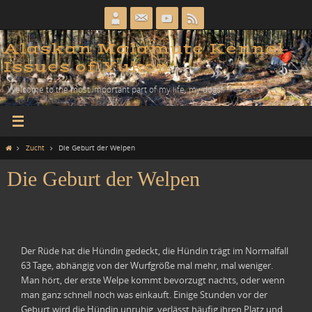
Zum
Inhalt
springen
Alaskan Malamute Kennel
Issues of Yukon
Welcome to the most important part of my life, my dogs!
Home
Zucht
Die Geburt der Welpen
Die Geburt der Welpen
Der Rüde hat die Hündin gedeckt, die Hündin trägt im Normalfall
63 Tage, abhängig von der Wurfgröße mal mehr, mal weniger.
Man hört, der erste Welpe kommt bevorzugt nachts, oder wenn
man ganz schnell noch was einkauft. Einige Stunden vor der
Geburt wird die Hündin unruhig, verlässt häufig ihren Platz und