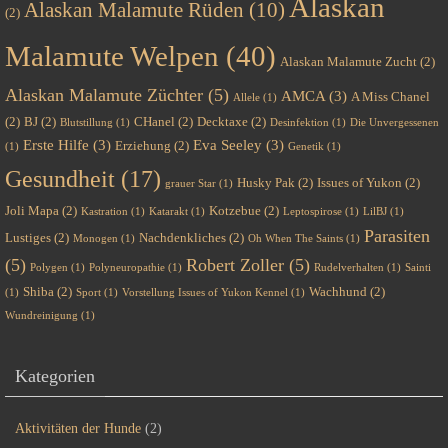
Alaskan
Alaskan Malamute Rüden
(10)
(2)
Malamute Welpen
(40)
Alaskan Malamute Zucht
(2)
Alaskan Malamute Züchter
(5)
AMCA
(3)
A Miss Chanel
Allele
(1)
(2)
BJ
(2)
CHanel
(2)
Decktaxe
(2)
Blutstillung
(1)
Desinfektion
(1)
Die Unvergessenen
Erste Hilfe
(3)
Eva Seeley
(3)
Erziehung
(2)
(1)
Genetik
(1)
Gesundheit
(17)
Husky Pak
(2)
Issues of Yukon
(2)
grauer Star
(1)
Joli Mapa
(2)
Kotzebue
(2)
Kastration
(1)
Katarakt
(1)
Leptospirose
(1)
LilBJ
(1)
Parasiten
Lustiges
(2)
Nachdenkliches
(2)
Monogen
(1)
Oh When The Saints
(1)
(5)
Robert Zoller
(5)
Polygen
(1)
Polyneuropathie
(1)
Rudelverhalten
(1)
Sainti
Shiba
(2)
Wachhund
(2)
(1)
Sport
(1)
Vorstellung Issues of Yukon Kennel
(1)
Wundreinigung
(1)
Kategorien
Aktivitäten der Hunde
(2)