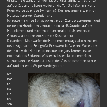
draußen. Sie standen an der Haustür und jammerten, scharrten
auf der Couch und liefen wieder an die Tür. Sie ließen mir keine
Ruhe, bis ich sie in den Zwinger ließ. Dort begannen sie, in ihrer
Hütte zu scharren. Stundenlang.
Ich hatte mir einen Schlafsack mit in den Zwinger genommen und
bei beiden Hündinnen verbrachte ich ca. 48 Stunden auf der
Hütte liegend und mich mit ihr unterhaltend. Unsere erste
Geburt wurde dann trotzdem ein Kaiserschnitt.
Die anderen Male warfen die Hündinnen mittags, also nichts mit
bevorzugt nachts. Eine große Presswehe lief wie eine Welle über
den Körper der Hündin, sie machte sich ganz krumm, hatte
nochmals das Bedürfnis Wasser zu lassen, kotete mehrfach,
suchte dann die Hütte auf, biss in den Abstandsrahmen, schrie
auf, und der erste Welpe wurde geboren.
Ich
hat
te
im
Ha
us
sch