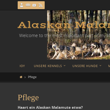
Zum
Inhalt
springen
Alaskan Malam
Welcome to the most important part of my lif
Zum
IOY
UNSERE KENNELS
UNSERE HUNDE
Inhalt
springen
Home
Pflege
Pflege
Haart ein Alaskan Malamute etwa?