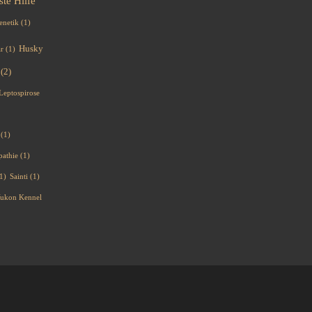
ste Hilfe
enetik
(1)
Husky
ar
(1)
(2)
Leptospirose
(1)
pathie
(1)
1)
Sainti
(1)
 Yukon Kennel