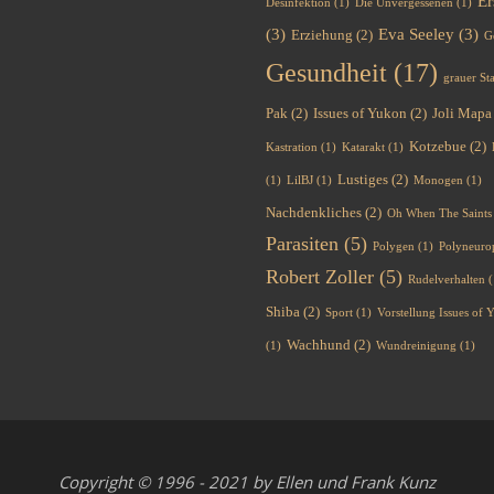
Er
Desinfektion
(1)
Die Unvergessenen
(1)
(3)
Eva Seeley
(3)
Erziehung
(2)
G
Gesundheit
(17)
grauer St
Pak
(2)
Issues of Yukon
(2)
Joli Mapa
Kotzebue
(2)
Kastration
(1)
Katarakt
(1)
Lustiges
(2)
(1)
LilBJ
(1)
Monogen
(1)
Nachdenkliches
(2)
Oh When The Saints
Parasiten
(5)
Polygen
(1)
Polyneuro
Robert Zoller
(5)
Rudelverhalten
(
Shiba
(2)
Sport
(1)
Vorstellung Issues of
Wachhund
(2)
(1)
Wundreinigung
(1)
Copyright © 1996 - 2021 by Ellen und Frank Kunz