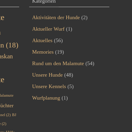
Kategorien
te
Aktivitäten der Hunde
(2)
Aktueller Wurf
(1)
n
Aktuelles
(56)
en
(18)
Memories
(19)
askan
Rund um den Malamute
(54)
Unsere Hunde
(48)
te
Unsere Kennels
(5)
Malamute
Wurfplanung
(1)
üchter
nel
(2)
BJ
e
(2)