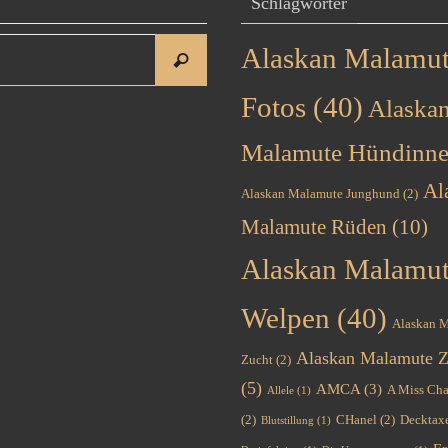
Schlagwörter
Suchen
Alaskan Malamu
Suchen
nach:
Fotos
(40)
Alaska
Malamute Hündinn
Al
Alaskan Malamute Junghund
(2)
Malamute Rüden
(10)
Alaskan Malamu
Welpen
(40)
Alaskan 
Alaskan Malamute Z
Zucht
(2)
(5)
AMCA
(3)
A Miss Cha
Allele
(1)
(2)
CHanel
(2)
Decktax
Blutstillung
(1)