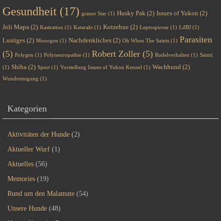
Gesundheit
(17)
Husky Pak
(2)
Issues of Yukon
(2)
grauer Star
(1)
Joli Mapa
(2)
Kotzebue
(2)
Kastration
(1)
Katarakt
(1)
Leptospirose
(1)
LilBJ
(1)
Parasiten
Lustiges
(2)
Nachdenkliches
(2)
Monogen
(1)
Oh When The Saints
(1)
(5)
Robert Zoller
(5)
Polygen
(1)
Polyneuropathie
(1)
Rudelverhalten
(1)
Sainti
Shiba
(2)
Wachhund
(2)
(1)
Sport
(1)
Vorstellung Issues of Yukon Kennel
(1)
Wundreinigung
(1)
Kategorien
Aktivitäten der Hunde
(2)
Aktueller Wurf
(1)
Aktuelles
(56)
Memories
(19)
Rund um den Malamute
(54)
Unsere Hunde
(48)