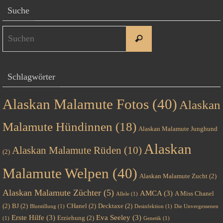
Suche
Suchen
Suchen
nach:
Schlagwörter
Alaskan Malamute Fotos
(40)
Alaskan
Malamute Hündinnen
(18)
Alaskan Malamute Junghund
Alaskan
Alaskan Malamute Rüden
(10)
(2)
Malamute Welpen
(40)
Alaskan Malamute Zucht
(2)
Alaskan Malamute Züchter
(5)
AMCA
(3)
A Miss Chanel
Allele
(1)
(2)
BJ
(2)
CHanel
(2)
Decktaxe
(2)
Blutstillung
(1)
Desinfektion
(1)
Die Unvergessenen
Erste Hilfe
(3)
Eva Seeley
(3)
Erziehung
(2)
(1)
Genetik
(1)