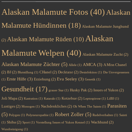
Alaskan Malamute Fotos
(40)
Alaskan
Malamute Hündinnen
(18)
Alaskan Malamute Junghund
Alaskan
Alaskan Malamute Rüden
(10)
(2)
Malamute Welpen
(40)
Alaskan Malamute Zucht
(2)
Alaskan Malamute Züchter
(5)
AMCA
(3)
A Miss Chanel
Allele
(1)
(2)
BJ
(2)
CHanel
(2)
Decktaxe
(2)
Blutstillung
(1)
Desinfektion
(1)
Die Unvergessenen
Erste Hilfe
(3)
Eva Seeley
(3)
Erziehung
(2)
(1)
Genetik
(1)
Gesundheit
(17)
Husky Pak
(2)
Issues of Yukon
(2)
grauer Star
(1)
Joli Mapa
(2)
Kotzebue
(2)
Kastration
(1)
Katarakt
(1)
Leptospirose
(1)
LilBJ
(1)
Parasiten
Lustiges
(2)
Nachdenkliches
(2)
Monogen
(1)
Oh When The Saints
(1)
(5)
Robert Zoller
(5)
Polygen
(1)
Polyneuropathie
(1)
Rudelverhalten
(1)
Sainti
Shiba
(2)
Wachhund
(2)
(1)
Sport
(1)
Vorstellung Issues of Yukon Kennel
(1)
Wundreinigung
(1)