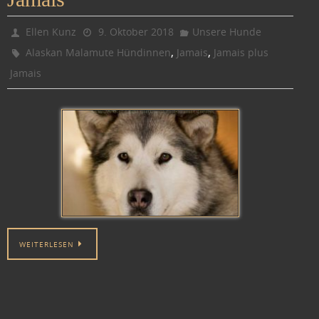
Ellen Kunz
9. Oktober 2018
Unsere Hunde
,
,
Alaskan Malamute Hündinnen
Jamais
Jamais plus
Jamais
WEITERLESEN