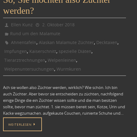
werden?
Ellen Kunz
2. Oktober 2018
Rund um den Malamute
,
,
,
Ahnentafeln
Alaskan Malamute Züchter
Decktaxen
,
,
,
Impfungen
Kaiserschnitt
spezielle Diäten
,
,
Tierarztrechnungen
Welpenleinen
,
Welpenuntersuchungen
Wurmkuren
Ach sie wollen also Züchter werden, wirklich? Wie schön. Ich bin
auch Züchter. Aber bevor sie entscheiden zu züchten, nachfolgend
einige Dinge die ein Züchter wissen sollte und die man besitzen
sollte, bevor man züchtet. 1. sie müssen bereit sein, Kotze, Urin und
Kacke wegzumachen. aufgekaute Couchen, ruinierte Schuhe und…
WEITERLESEN