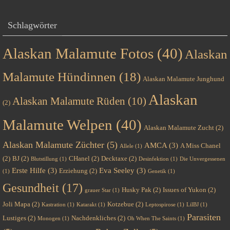
Schlagwörter
Alaskan Malamute Fotos
(40)
Alaskan
Malamute Hündinnen
(18)
Alaskan Malamute Junghund
Alaskan
Alaskan Malamute Rüden
(10)
(2)
Malamute Welpen
(40)
Alaskan Malamute Zucht
(2)
Alaskan Malamute Züchter
(5)
AMCA
(3)
A Miss Chanel
Allele
(1)
(2)
BJ
(2)
CHanel
(2)
Decktaxe
(2)
Blutstillung
(1)
Desinfektion
(1)
Die Unvergessenen
Erste Hilfe
(3)
Eva Seeley
(3)
Erziehung
(2)
(1)
Genetik
(1)
Gesundheit
(17)
Husky Pak
(2)
Issues of Yukon
(2)
grauer Star
(1)
Joli Mapa
(2)
Kotzebue
(2)
Kastration
(1)
Katarakt
(1)
Leptospirose
(1)
LilBJ
(1)
Parasiten
Lustiges
(2)
Nachdenkliches
(2)
Monogen
(1)
Oh When The Saints
(1)