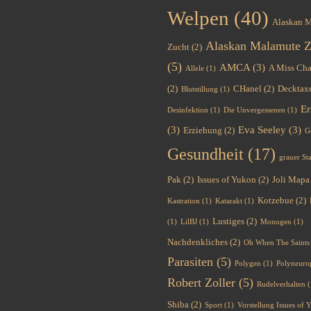
Welpen
(40)
Alaskan 
Alaskan Malamute Z
Zucht
(2)
(5)
AMCA
(3)
A Miss Cha
Allele
(1)
(2)
CHanel
(2)
Decktax
Blutstillung
(1)
Er
Desinfektion
(1)
Die Unvergessenen
(1)
(3)
Eva Seeley
(3)
Erziehung
(2)
G
Gesundheit
(17)
grauer St
Pak
(2)
Issues of Yukon
(2)
Joli Mapa
Kotzebue
(2)
Kastration
(1)
Katarakt
(1)
Lustiges
(2)
(1)
LilBJ
(1)
Monogen
(1)
Nachdenkliches
(2)
Oh When The Saints
Parasiten
(5)
Polygen
(1)
Polyneuro
Robert Zoller
(5)
Rudelverhalten
(
Shiba
(2)
Sport
(1)
Vorstellung Issues of