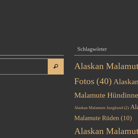
Schlagwörter
Suchen
Alaskan Malamu
Suchen
nach:
Fotos
(40)
Alaska
Malamute Hündinn
Al
Alaskan Malamute Junghund
(2)
Malamute Rüden
(10)
Alaskan Malamu