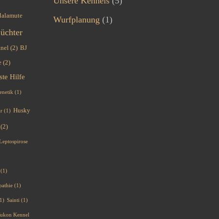
Unsere Kennels
(5)
Malamute
Wurfplanung
(1)
üchter
nel
(2)
BJ
e
(2)
ste Hilfe
enetik
(1)
Husky
ar
(1)
(2)
Leptospirose
(1)
pathie
(1)
1)
Sainti
(1)
 Yukon Kennel