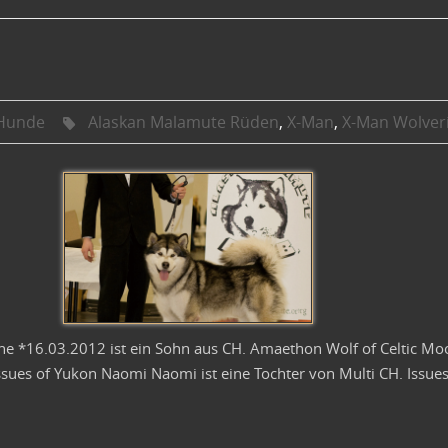
Hunde
Alaskan Malamute Rüden
,
X-Man
,
X-Man Wolver
e *16.03.2012 ist ein Sohn aus CH. Amaethon Wolf of Celtic Moo
ssues of Yukon Naomi Naomi ist eine Tochter von Multi CH. Issue