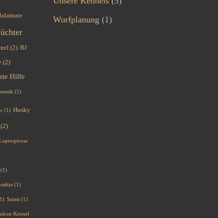
Unsere Kennels
(5)
Malamute
Wurfplanung
(1)
üchter
nel
(2)
BJ
e
(2)
ste Hilfe
enetik
(1)
Husky
ar
(1)
(2)
Leptospirose
(1)
pathie
(1)
1)
Sainti
(1)
 Yukon Kennel