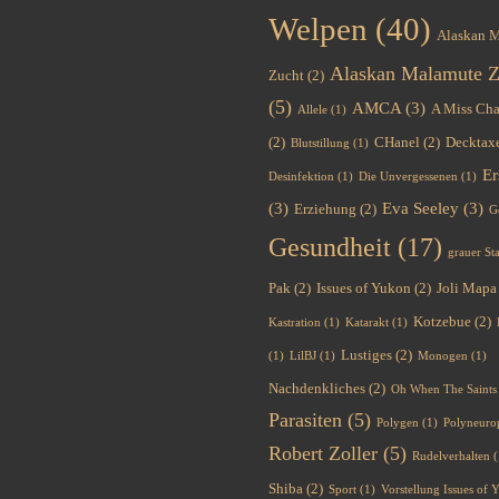
Welpen
(40)
Alaskan 
Alaskan Malamute Z
Zucht
(2)
(5)
AMCA
(3)
A Miss Cha
Allele
(1)
(2)
CHanel
(2)
Decktax
Blutstillung
(1)
Er
Desinfektion
(1)
Die Unvergessenen
(1)
(3)
Eva Seeley
(3)
Erziehung
(2)
G
Gesundheit
(17)
grauer St
Pak
(2)
Issues of Yukon
(2)
Joli Mapa
Kotzebue
(2)
Kastration
(1)
Katarakt
(1)
Lustiges
(2)
(1)
LilBJ
(1)
Monogen
(1)
Nachdenkliches
(2)
Oh When The Saints
Parasiten
(5)
Polygen
(1)
Polyneuro
Robert Zoller
(5)
Rudelverhalten
(
Shiba
(2)
Sport
(1)
Vorstellung Issues of