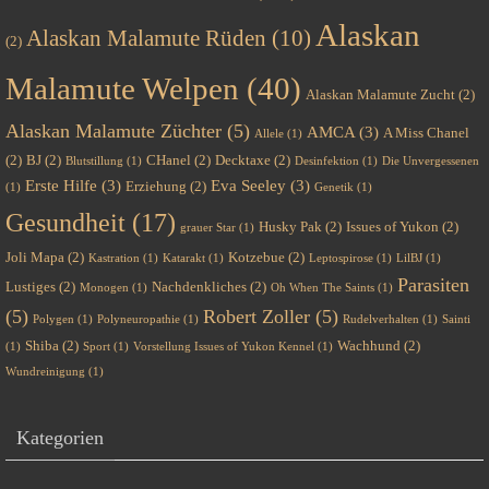
Alaskan
Alaskan Malamute Rüden
(10)
(2)
Malamute Welpen
(40)
Alaskan Malamute Zucht
(2)
Alaskan Malamute Züchter
(5)
AMCA
(3)
A Miss Chanel
Allele
(1)
(2)
BJ
(2)
CHanel
(2)
Decktaxe
(2)
Blutstillung
(1)
Desinfektion
(1)
Die Unvergessenen
Erste Hilfe
(3)
Eva Seeley
(3)
Erziehung
(2)
(1)
Genetik
(1)
Gesundheit
(17)
Husky Pak
(2)
Issues of Yukon
(2)
grauer Star
(1)
Joli Mapa
(2)
Kotzebue
(2)
Kastration
(1)
Katarakt
(1)
Leptospirose
(1)
LilBJ
(1)
Parasiten
Lustiges
(2)
Nachdenkliches
(2)
Monogen
(1)
Oh When The Saints
(1)
(5)
Robert Zoller
(5)
Polygen
(1)
Polyneuropathie
(1)
Rudelverhalten
(1)
Sainti
Shiba
(2)
Wachhund
(2)
(1)
Sport
(1)
Vorstellung Issues of Yukon Kennel
(1)
Wundreinigung
(1)
Kategorien