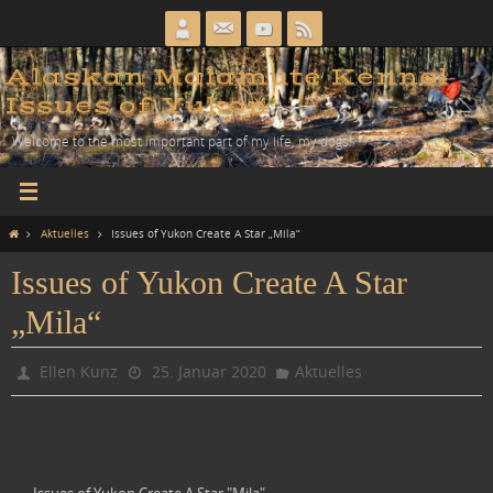
Zum
Inhalt
springen
Alaskan Malamute Kennel
Issues of Yukon
Welcome to the most important part of my life, my dogs!
Home
Aktuelles
Issues of Yukon Create A Star „Mila“
Issues of Yukon Create A Star
„Mila“
Ellen Kunz
25. Januar 2020
Aktuelles