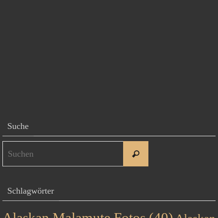
Suche
Suchen
Suchen
nach:
Schlagwörter
Alaskan Malamute Fotos
(40)