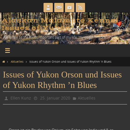
Zum
Inhalt
springen
Alaskan Malamute Kennel
Issues of Yukon
Welcome to the most important part of my life, my dogs!
Home
Aktuelles
Issues of Yukon Orson und Issues of Yukon Rhythm ’n Blues
Issues of Yukon Orson und Issues
of Yukon Rhythm ’n Blues
Ellen Kunz
25. Januar 2020
Aktuelles