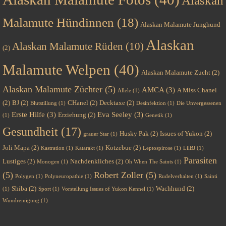
Alaskan
Malamute Hündinnen
(18)
Alaskan Malamute Junghund
Alaskan
Alaskan Malamute Rüden
(10)
(2)
Malamute Welpen
(40)
Alaskan Malamute Zucht
(2)
Alaskan Malamute Züchter
(5)
AMCA
(3)
A Miss Chanel
Allele
(1)
(2)
BJ
(2)
CHanel
(2)
Decktaxe
(2)
Blutstillung
(1)
Desinfektion
(1)
Die Unvergessenen
Erste Hilfe
(3)
Eva Seeley
(3)
Erziehung
(2)
(1)
Genetik
(1)
Gesundheit
(17)
Husky Pak
(2)
Issues of Yukon
(2)
grauer Star
(1)
Joli Mapa
(2)
Kotzebue
(2)
Kastration
(1)
Katarakt
(1)
Leptospirose
(1)
LilBJ
(1)
Parasiten
Lustiges
(2)
Nachdenkliches
(2)
Monogen
(1)
Oh When The Saints
(1)
(5)
Robert Zoller
(5)
Polygen
(1)
Polyneuropathie
(1)
Rudelverhalten
(1)
Sainti
Shiba
(2)
Wachhund
(2)
(1)
Sport
(1)
Vorstellung Issues of Yukon Kennel
(1)
Wundreinigung
(1)